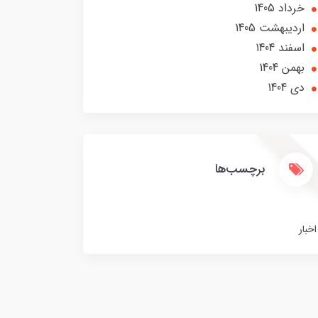
خرداد 1405
ارديبهشت 1405
اسفند 1404
بهمن 1404
دی 1404
برچسب‌ها
اخبار