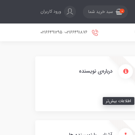
ورود کاربران
سبد خرید شما
0
02166491876- 02166491295
درباره‌ی نویسنده
اطلاعات بیش‌تر