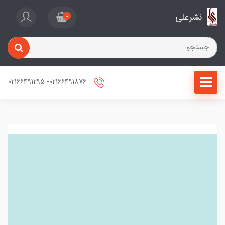
نشرعلی
0
02166491876- 02166491295