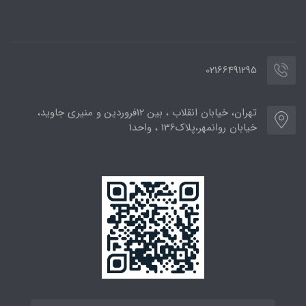
02166491295
تهران، خیابان انقلاب ، بین 12فروردین و منیری جاوید،
خیابان روانمهر،پلاک136 ، واحد1