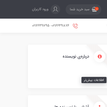
ورود کاربران
سبد خرید شما
0
02166491876- 02166491295
درباره‌ی نویسنده
اطلاعات بیش‌تر