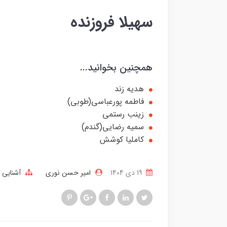
سهیلا فروزنده
همچنین بخوانید...
هدیه زند
فاطمه پورعباسی(طوبی)
زینب رستمی
سمیه رضایی(گندم)
کاملیا کوشش
19 دی 1404
امیر حسن نوری
آشنایی ب