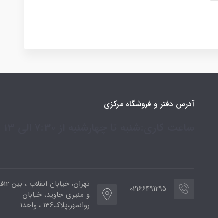
آدرس دفتر و فروشگاه مرکزی
ساعت کاری:شنبه تا چهارشنبه از 7:30 الی 13
تهران،
02166491295
و منیری جاوید، خیابان
روانمهر،پلاک136 ، واحد1