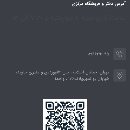
آدرس دفتر و فروشگاه مرکزی
ساعت کاری:شنبه تا چهارشنبه از 7:30 الی 13
02166491295
تهران، خیابان انقلاب ، بین 12فروردین و منیری جاوید،
خیابان روانمهر،پلاک136 ، واحد1