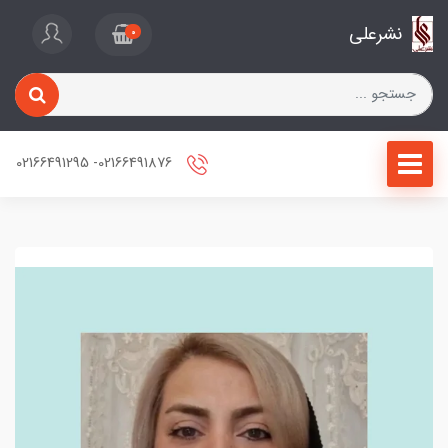
نشرعلی
0
02166491876- 02166491295