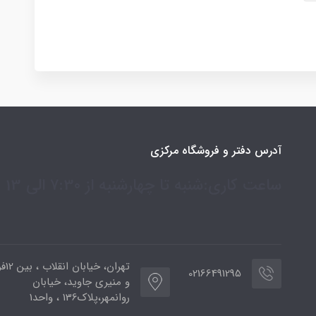
آدرس دفتر و فروشگاه مرکزی
ساعت کاری:شنبه تا چهارشنبه از 7:30 الی 13
تهران،
02166491295
و منیری جاوید، خیابان
روانمهر،پلاک136 ، واحد1