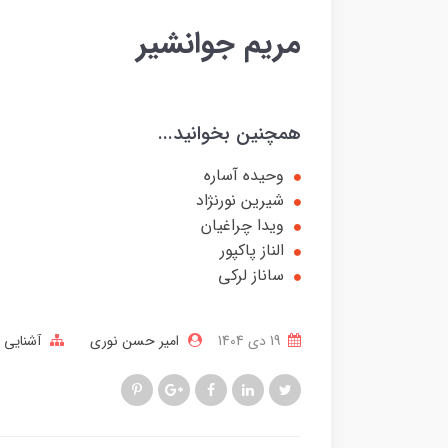
مریم جوانشیر
همچنین بخوانید...
وحیده آساره
شیرین نورنژاد
ویدا چراغیان
الناز پاکپور
ساناز لرکی
19 دی 1404
امیر حسن نوری
آشنایی ب