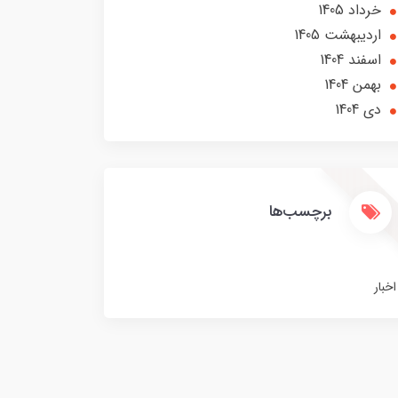
خرداد 1405
ارديبهشت 1405
اسفند 1404
بهمن 1404
دی 1404
برچسب‌ها
اخبار