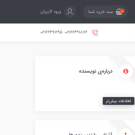
ورود کاربران
سبد خرید شما
0
02166491876- 02166491295
درباره‌ی نویسنده
اطلاعات بیش‌تر