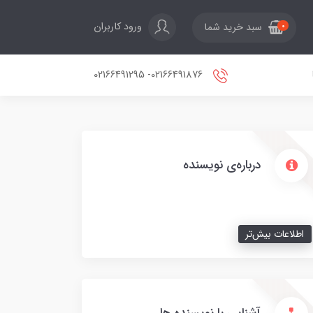
ورود کاربران
سبد خرید شما
0
02166491876- 02166491295
درباره‌ی نویسنده
اطلاعات بیش‌تر