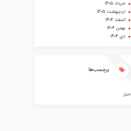
خرداد 1405
ارديبهشت 1405
اسفند 1404
بهمن 1404
دی 1404
برچسب‌ها
اخبار