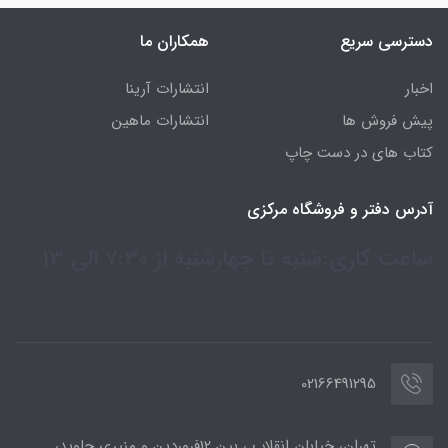
دسترسی سریع
همکاران ما
اخبار
انتشارات آرینا
پیش فروش ها
انتشارات ماهین
کتاب های در دست چاپ
آدرس دفتر و فروشگاه مرکزی
ساعت کاری:شنبه تا چهارشنبه از 7:30 الی 13
02166491295
تهران، خیابان انقلاب ، بین 12فروردین و منیری جاوید،