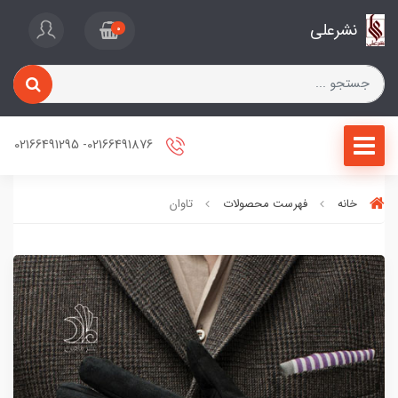
نشرعلی
0
02166491876- 02166491295
خانه
فهرست محصولات
تاوان