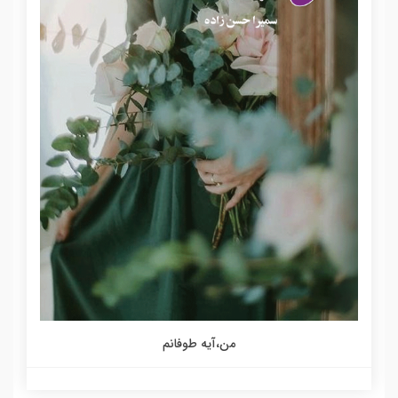
من،آیه طوفانم