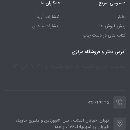
دسترسی سریع
همکاران ما
اخبار
انتشارات آرینا
پیش فروش ها
انتشارات ماهین
کتاب های در دست چاپ
آدرس دفتر و فروشگاه مرکزی
ساعت کاری:شنبه تا چهارشنبه از 7:30 الی 13
02166491295
تهران، خیابان انقلاب ، بین 12فروردین و منیری جاوید،
خیابان روانمهر،پلاک136 ، واحد1