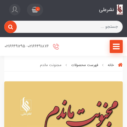
نشرعلی
0
02166491876- 02166491295
خانه
فهرست محصولات
مجنونت ماندم