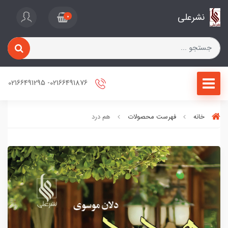
نشرعلی
0
02166491876- 02166491295
خانه
فهرست محصولات
هم درد