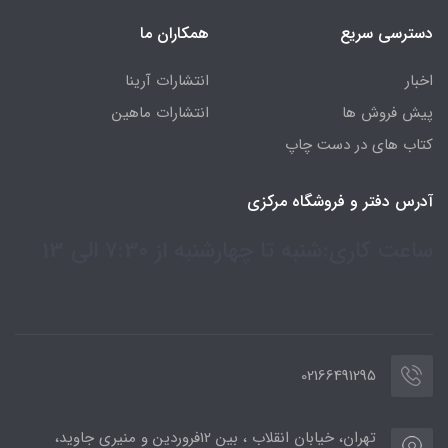
دسترسی سریع
همکاران ما
اخبار
انتشارات آرینا
پیش فروش ها
انتشارات ماهین
کتاب های در دست چاپ
آدرس دفتر و فروشگاه مرکزی
ساعت کاری:شنبه تا چهارشنبه از 7:30 الی 13
02166491295
تهران، خیابان انقلاب ، بین 12فروردین و منیری جاوید،