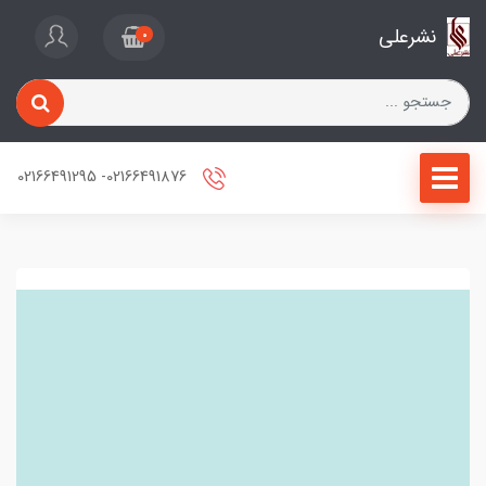
نشرعلی
0
02166491876- 02166491295