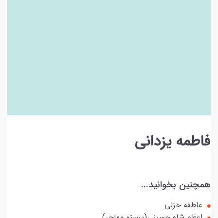
فاطمه یزدانی
همچنین بخوانید...
عاطفه خزلی
اعظم شاه حسینی(پرستو مهاجر)