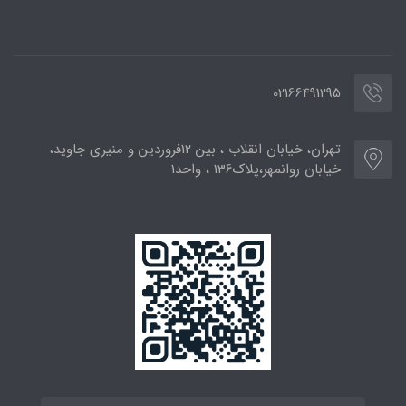
02166491295
تهران، خیابان انقلاب ، بین 12فروردین و منیری جاوید،
خیابان روانمهر،پلاک136 ، واحد1