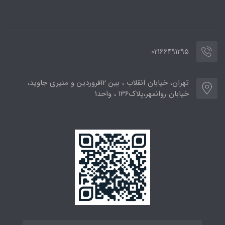
02166491295
تهران، خیابان انقلاب ، بین 12فروردین و منیری جاوید،
خیابان روانمهر،پلاک136 ، واحد1