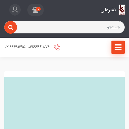
نشرعلی
0
02166491876- 02166491295