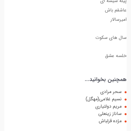
پیله شیشه ای
عاشقم باش
امیرسالار
سال های سکوت
خلسه عشق
همچنین بخوانید...
سحر مرادی
نسیم غلامی(مهگل)
مریم دولتیاری
ساناز زینعلی
مژده قزلباش