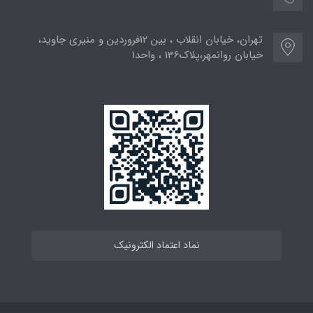
تهران، خیابان انقلاب ، بین 12فروردین و منیری جاوید،
خیابان روانمهر،پلاک136 ، واحد1
نماد اعتماد الکترونیک