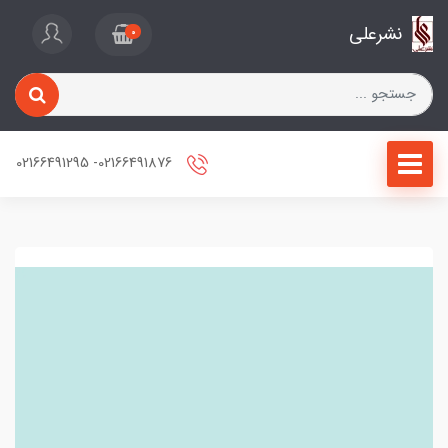
نشرعلی
0
02166491876- 02166491295