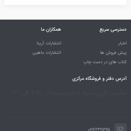
دسترسی سریع
همکاران ما
اخبار
انتشارات آرینا
پیش فروش ها
انتشارات ماهین
کتاب های در دست چاپ
آدرس دفتر و فروشگاه مرکزی
ساعت کاری:شنبه تا چهارشنبه از 7:30 الی 13
02166491295