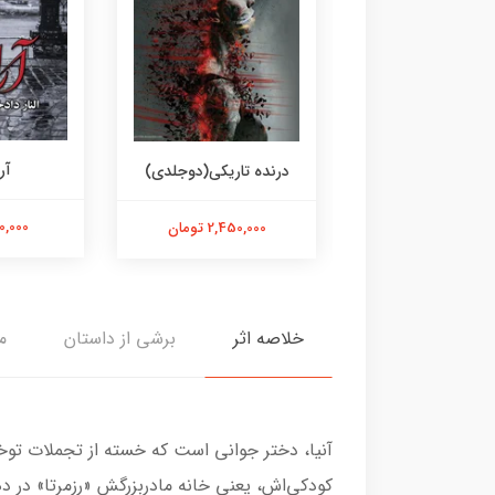
آرام جان
آر
درنده تاریکی(دوجلدی)
850,000 تومان
850,000 
2,450,000 تومان
خلاصه اثر
برشی از داستان
م
آنیا، دختر جوانی است که خسته از تجملات توخال
کودکی‌اش، یعنی خانه مادربزرگش «رزمرتا» در د