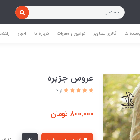
یسنده ها
گالری تصاویر
قوانین و مقررات
درباره ما
اخبار
راهنما
عروس جزیره
از 2
800,000
تومان