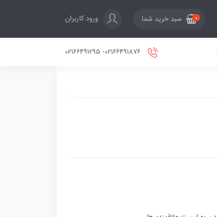
ورود کاربران
سبد خرید شما
0
02166491876- 02166491295