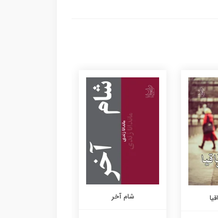
شام آخر
هویت گمشده
قیا