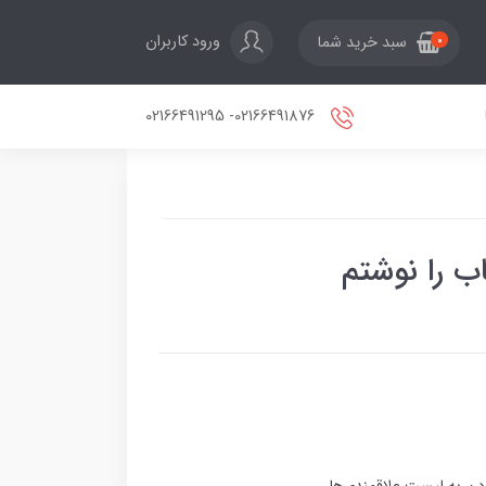
ورود کاربران
سبد خرید شما
0
02166491876- 02166491295
ب را نوشتم