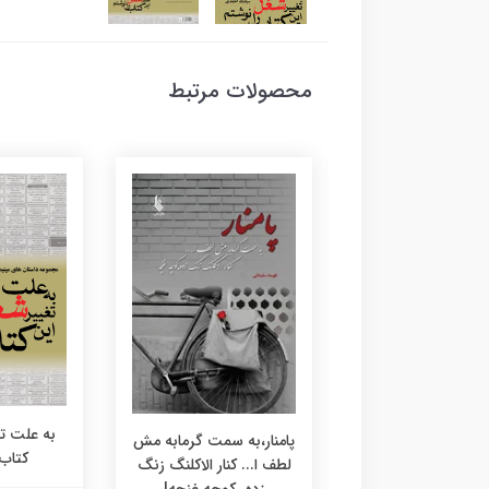
محصولات مرتبط
به علت ت
هویت گمشده
پامنار،به سمت گرمابه مش
کتاب 
لطف ا... کنار الاکلنگ زنگ