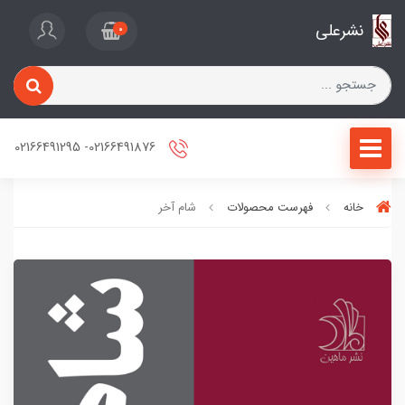
نشرعلی
0
02166491876- 02166491295
خانه
فهرست محصولات
شام آخر