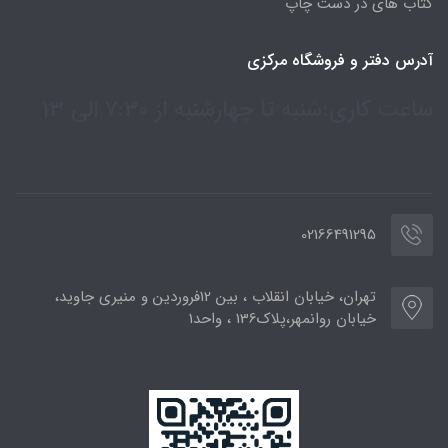
کتاب های در دست چاپ
آدرس دفتر و فروشگاه مرکزی
ساعت کاری:شنبه تا چهارشنبه از 7:30 الی 13
02166491295
تهران، خیابان انقلاب ، بین 12فروردین و منیری جاوید،
خیابان روانمهر،پلاک136 ، واحد1