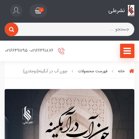
نشرعلی
0
02166491876- 02166491295
خانه
فهرست محصولات
چون آب در آبگینه(دوجلدی)