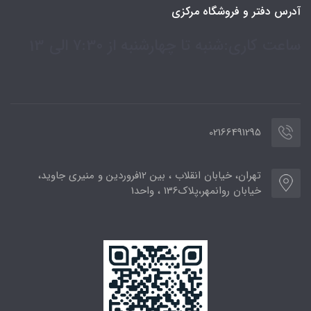
آدرس دفتر و فروشگاه مرکزی
ساعت کاری:شنبه تا چهارشنبه از 7:30 الی 13
02166491295
تهران، خیابان انقلاب ، بین 12فروردین و منیری جاوید،
خیابان روانمهر،پلاک136 ، واحد1