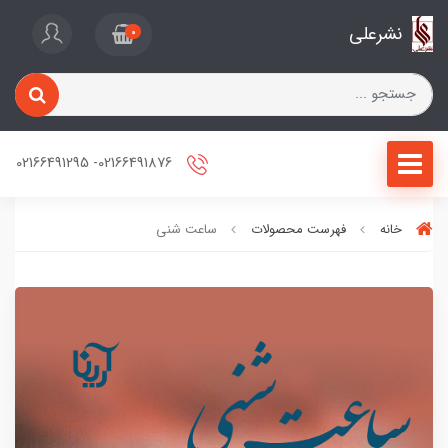
نشرعلی
0
02166491876- 02166491295
خانه
فهرست محصولات
ساعت شنی