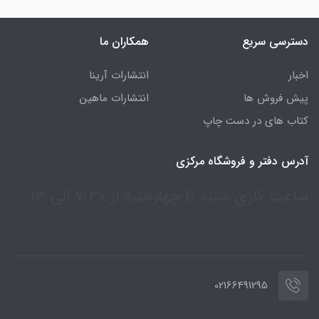
دسترسی سریع
همکاران ما
اخبار
انتشارات آرینا
پیش فروش ها
انتشارات ماهین
کتاب های در دست چاپ
آدرس دفتر و فروشگاه مرکزی
ساعت کاری:شنبه تا چهارشنبه از 7:30 الی 13
02166491295