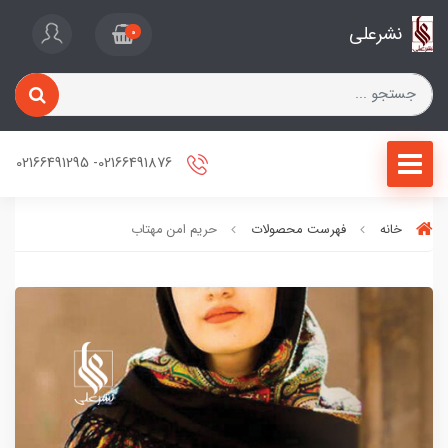
نشرعلی
0
02166491876- 02166491295
خانه
فهرست محصولات
حریم امن مهتاب