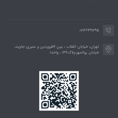
02166491295
تهران، خیابان انقلاب ، بین 12فروردین و منیری جاوید،
خیابان روانمهر،پلاک136 ، واحد1