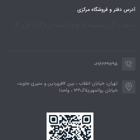
آدرس دفتر و فروشگاه مرکزی
ساعت کاری:شنبه تا چهارشنبه از 7:30 الی 13
02166491295
تهران، خیابان انقلاب ، بین 12فروردین و منیری جاوید،
خیابان روانمهر،پلاک136 ، واحد1