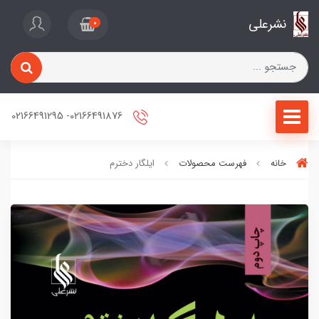
نشرعلی
0
02166491876- 02166491295
خانه
فهرست محصولات
ایلگار دخترم