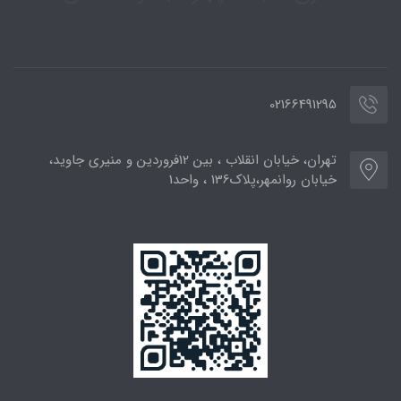
02166491295
تهران، خیابان انقلاب ، بین 12فروردین و منیری جاوید،
خیابان روانمهر،پلاک136 ، واحد1