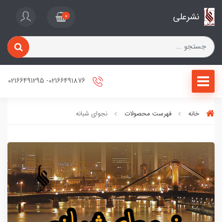
نشرعلی
0
02166491876- 02166491295
خانه
فهرست محصولات
نجوای شبانه