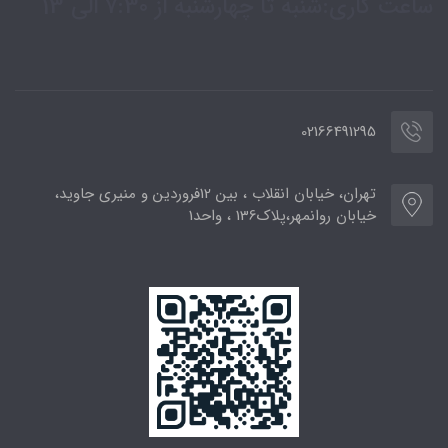
ساعت کاری:شنبه تا چهارشنبه از 7:30 الی 13
02166491295
تهران، خیابان انقلاب ، بین 12فروردین و منیری جاوید،
خیابان روانمهر،پلاک136 ، واحد1