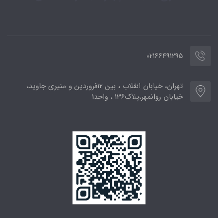
02166491295
تهران، خیابان انقلاب ، بین 12فروردین و منیری جاوید،
خیابان روانمهر،پلاک136 ، واحد1