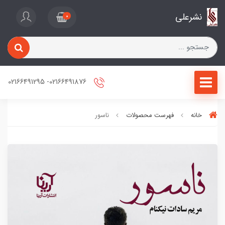
نشرعلی
0
02166491876- 02166491295
خانه
فهرست محصولات
ناسور