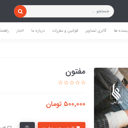
یسنده ها
گالری تصاویر
قوانین و مقررات
درباره ما
اخبار
راهنما
مفتون
500,000
تومان