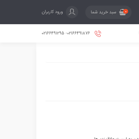
ورود کاربران
سبد خرید شما
0
02166491876- 02166491295