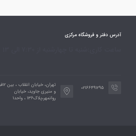
آدرس دفتر و فروشگاه مرکزی
ساعت کاری:شنبه تا چهارشنبه از 7:30 الی 13
تهران،
02166491295
و منیری جاوید، خیابان
روانمهر،پلاک136 ، واحد1