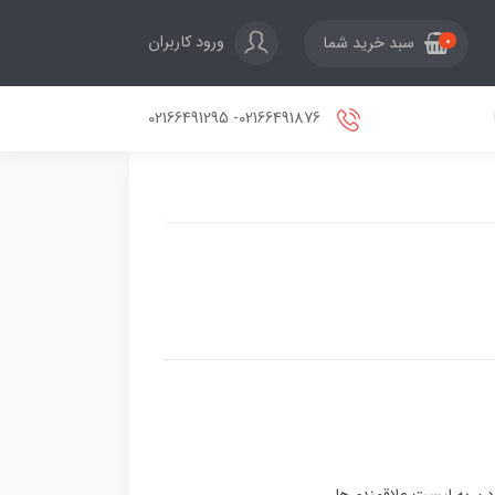
ورود کاربران
سبد خرید شما
0
02166491876- 02166491295