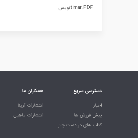
timar.PDF
نویس
دسترسی سریع
همکاران ما
اخبار
انتشارات آرینا
پیش فروش ها
انتشارات ماهین
کتاب های در دست چاپ