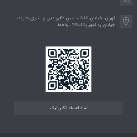
تهران، خیابان انقلاب ، بین 12فروردین و منیری جاوید،
خیابان روانمهر،پلاک136 ، واحد1
نماد اعتماد الکترونیک