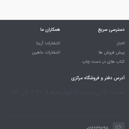
دسترسی سریع
همکاران ما
اخبار
انتشارات آرینا
پیش فروش ها
انتشارات ماهین
کتاب های در دست چاپ
آدرس دفتر و فروشگاه مرکزی
ساعت کاری:شنبه تا چهارشنبه از 7:30 الی 13
02166491295