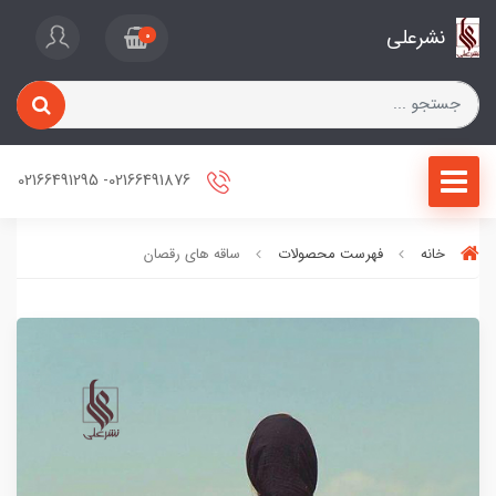
نشرعلی
0
02166491876- 02166491295
خانه
فهرست محصولات
ساقه های رقصان