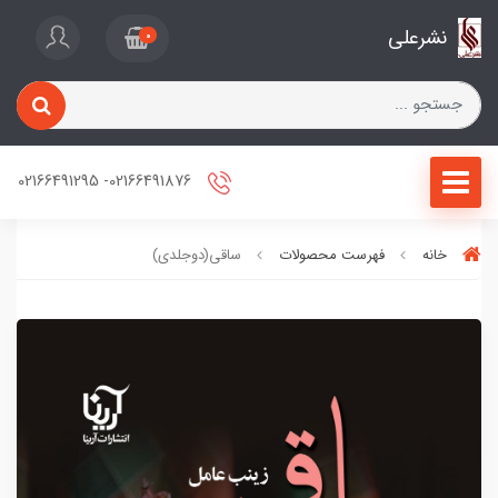
نشرعلی
0
02166491876- 02166491295
خانه
فهرست محصولات
ساقی(دوجلدی)