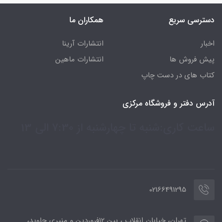
دسترسی سریع
همکاران ما
اخبار
انتشارات آرینا
پیش فروش ها
انتشارات ماهین
کتاب های در دست چاپ
آدرس دفتر و فروشگاه مرکزی
ساعت کاری:شنبه تا چهارشنبه از 7:30 الی 13
02166491295
تهران، خیابان انقلاب ، بین 12فروردین و منیری جاوید،