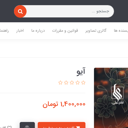
یسنده ها
گالری تصاویر
قوانین و مقررات
درباره ما
اخبار
راهنما
آیو
1,400,000
تومان