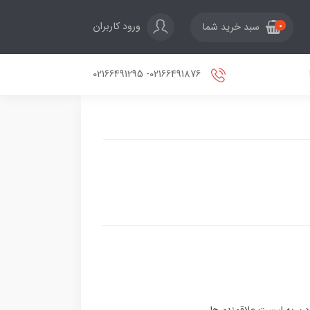
ورود کاربران
سبد خرید شما
0
02166491876- 02166491295