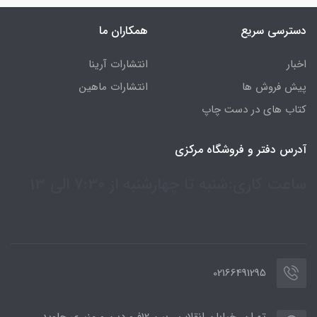
دسترسی سریع
همکاران ما
اخبار
انتشارات آرینا
پیش فروش ها
انتشارات ماهین
کتاب های در دست چاپ
آدرس دفتر و فروشگاه مرکزی
ساعت کاری:شنبه تا چهارشنبه از 7:30 الی 13
02166491295