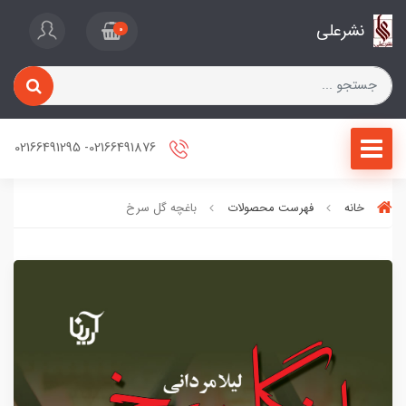
نشرعلی
0
02166491876- 02166491295
خانه
فهرست محصولات
باغچه گل سرخ