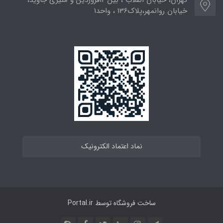
تهران، خیابان انقلاب ، بین 12فروردین و منیری جاوید،
خیابان روانمهر،پلاک136 ، واحد1
نماد اعتماد الکترونیک
ساخت فروشگاه توسط
Portal.ir