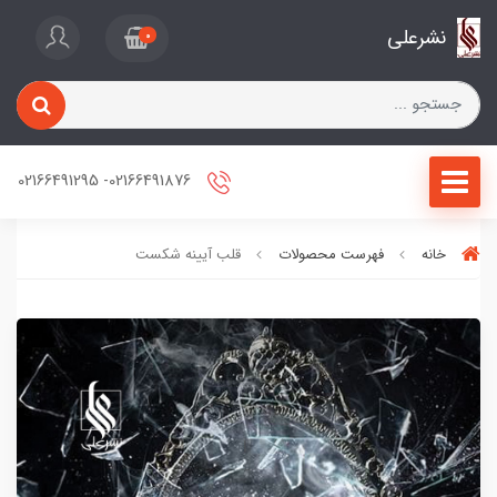
نشرعلی
0
02166491876- 02166491295
خانه
فهرست محصولات
قلب آیینه شکست