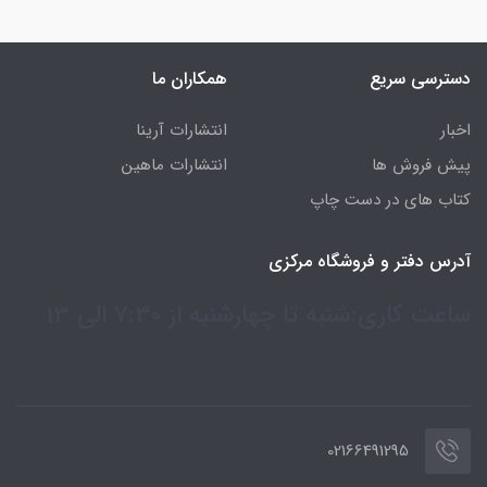
دسترسی سریع
همکاران ما
اخبار
انتشارات آرینا
پیش فروش ها
انتشارات ماهین
کتاب های در دست چاپ
آدرس دفتر و فروشگاه مرکزی
ساعت کاری:شنبه تا چهارشنبه از 7:30 الی 13
02166491295