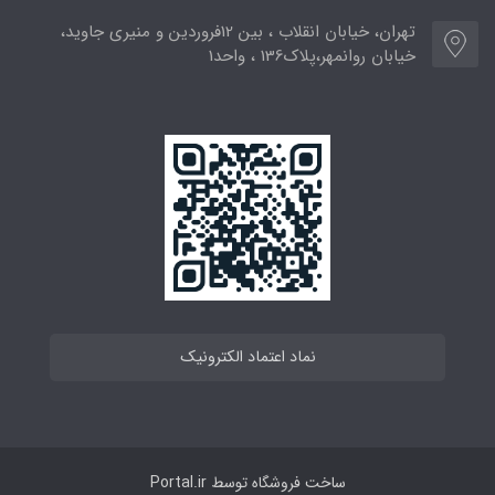
تهران، خیابان انقلاب ، بین 12فروردین و منیری جاوید،
خیابان روانمهر،پلاک136 ، واحد1
نماد اعتماد الکترونیک
ساخت فروشگاه توسط
Portal.ir