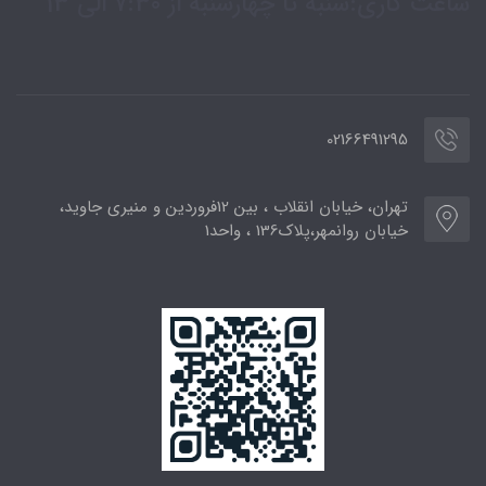
ساعت کاری:شنبه تا چهارشنبه از 7:30 الی 13
02166491295
تهران، خیابان انقلاب ، بین 12فروردین و منیری جاوید،
خیابان روانمهر،پلاک136 ، واحد1