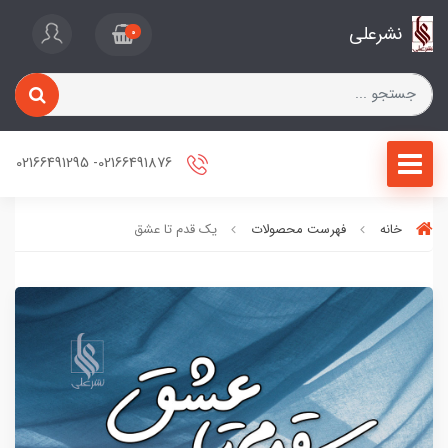
نشرعلی
0
02166491876- 02166491295
خانه
فهرست محصولات
یک قدم تا عشق