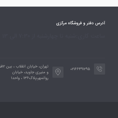
آدرس دفتر و فروشگاه مرکزی
ساعت کاری:شنبه تا چهارشنبه از 7:30 الی 13
تهران،
02166491295
و منیری جاوید، خیابان
روانمهر،پلاک136 ، واحد1