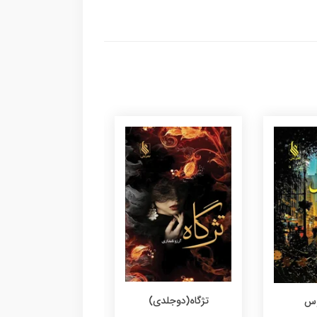
تژگاه(دوجلدی)
عطش سرخ
وس