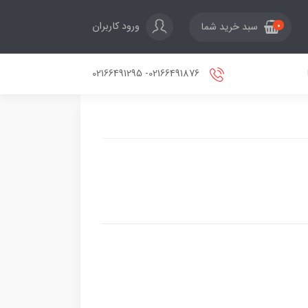
ورود کاربران
سبد خرید شما
0
02166491876- 02166491295