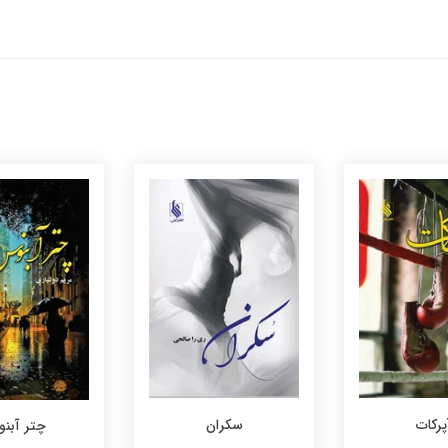
پرکات
سکران
چتر آبن