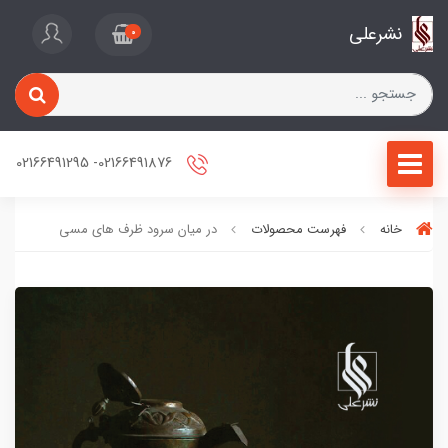
نشرعلی
0
02166491876- 02166491295
خانه
فهرست محصولات
در میان سرود ظرف های مسی