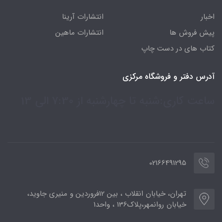
اخبار
انتشارات آرینا
پیش فروش ها
انتشارات ماهین
کتاب های در دست چاپ
آدرس دفتر و فروشگاه مرکزی
ساعت کاری:شنبه تا چهارشنبه از 7:30 الی 13
02166491295
تهران، خیابان انقلاب ، بین 12فروردین و منیری جاوید،
خیابان روانمهر،پلاک136 ، واحد1