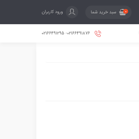
ورود کاربران
سبد خرید شما
0
02166491876- 02166491295