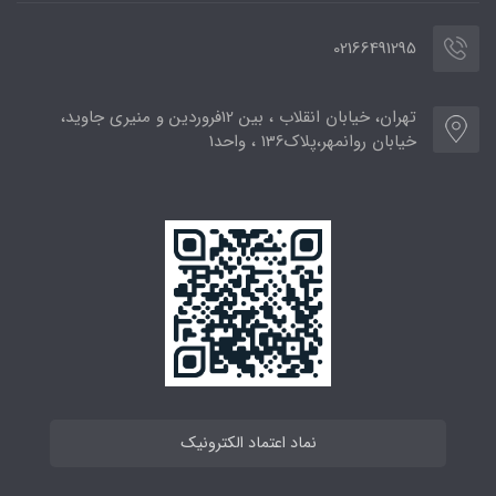
02166491295
تهران، خیابان انقلاب ، بین 12فروردین و منیری جاوید،
خیابان روانمهر،پلاک136 ، واحد1
نماد اعتماد الکترونیک