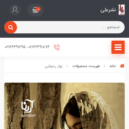
نشرعلی
0
02166491876- 02166491295
خانه
فهرست محصولات
بهار رسوایی