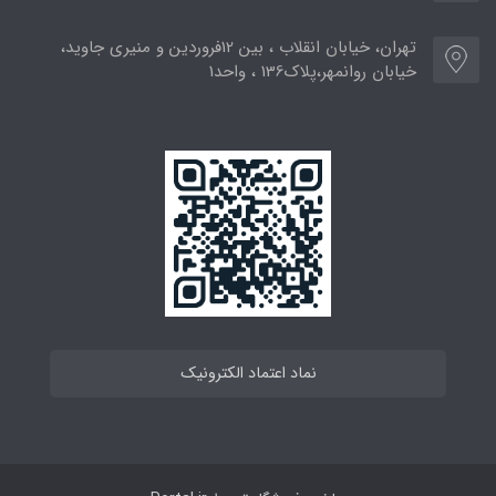
تهران، خیابان انقلاب ، بین 12فروردین و منیری جاوید،
خیابان روانمهر،پلاک136 ، واحد1
نماد اعتماد الکترونیک