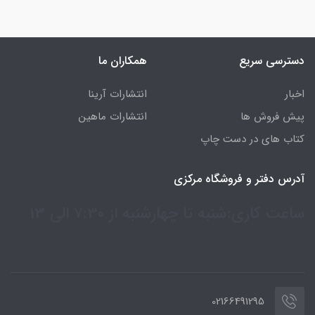
دسترسی سریع
همکاران ما
اخبار
انتشارات آرینا
پیش فروش ها
انتشارات ماهین
کتاب های در دست چاپ
آدرس دفتر و فروشگاه مرکزی
ساعت کاری:شنبه تا چهارشنبه از 7:30 الی 13
02166491295