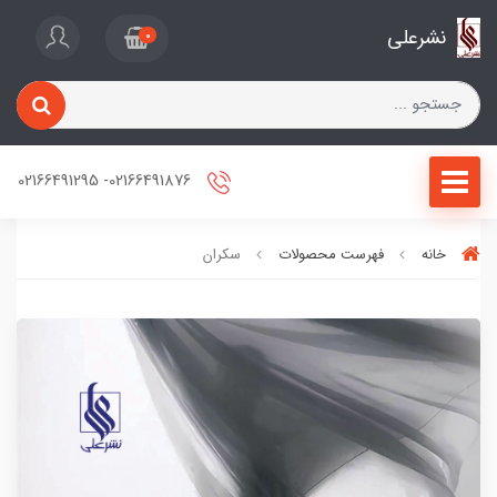
نشرعلی
0
02166491876- 02166491295
خانه
فهرست محصولات
سکران