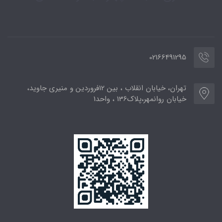
02166491295
تهران، خیابان انقلاب ، بین 12فروردین و منیری جاوید،
خیابان روانمهر،پلاک136 ، واحد1