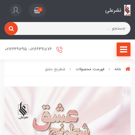
نشرعلی
0
02166491876- 02166491295
خانه
فهرست محصولات
شطرنج عشق