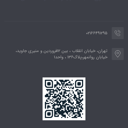
02166491295
تهران، خیابان انقلاب ، بین 12فروردین و منیری جاوید،
خیابان روانمهر،پلاک136 ، واحد1