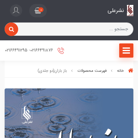
نشرعلی
0
02166491876- 02166491295
خانه
فهرست محصولات
باز باران(دو جلدی)