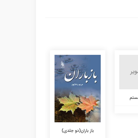
ستم
من یلدا هستم
باز باران(دو جلدی)