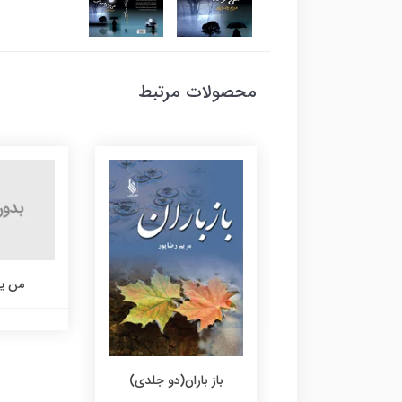
محصولات مرتبط
من یلدا هستم
من ی
باز باران(دو جلدی)