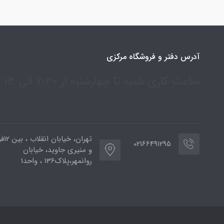
آدرس دفتر و فروشگاه مرکزی
ساعت کاری:شنبه تا چهارشنبه از 7:30 الی 13
تهران،
02166491295
و منیری جاوید، خیابان
روانمهر،پلاک136 ، واحد1