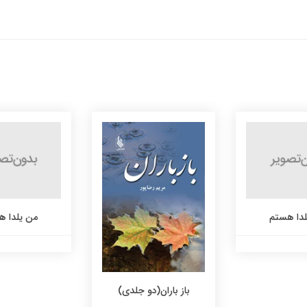
لدا هستم
من یلدا ه
باز باران(دو جلدی)