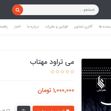
یسنده ها
گالری تصاویر
قوانین و مقررات
درباره ما
اخبار
راهنما
می تراود مهتاب
1,000,000
تومان