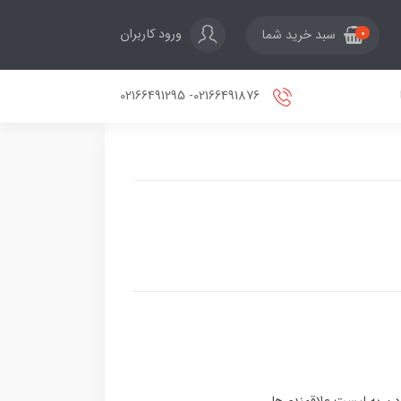
ورود کاربران
سبد خرید شما
0
02166491876- 02166491295