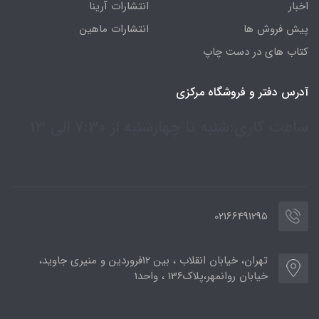
اخبار
انتشارات آرینا
پیش فروش ها
انتشارات ماهین
کتاب های در دست چاپ
آدرس دفتر و فروشگاه مرکزی
ساعت کاری:شنبه تا چهارشنبه از 7:30 الی 13
02166491295
تهران، خیابان انقلاب ، بین 12فروردین و منیری جاوید،
خیابان روانمهر،پلاک136 ، واحد1