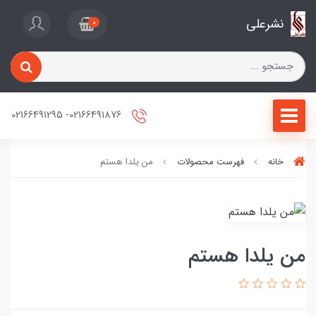
نشرعلی
0
02166491876- 02166491295
خانه
فهرست محصولات
من یلدا هستم
من یلدا هستم