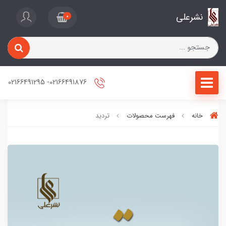
نشرعلی
0
02166491876- 02166491295
خانه
فهرست محصولات
تردید