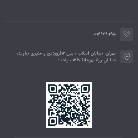
02166491295
تهران، خیابان انقلاب ، بین 12فروردین و منیری جاوید،
خیابان روانمهر،پلاک136 ، واحد1