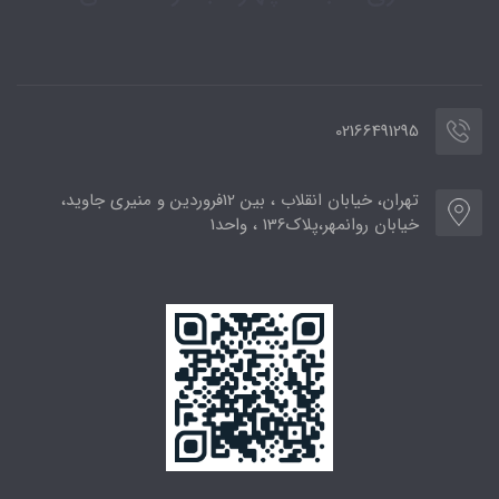
02166491295
تهران، خیابان انقلاب ، بین 12فروردین و منیری جاوید،
خیابان روانمهر،پلاک136 ، واحد1