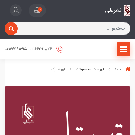
نشرعلی
0
02166491876- 02166491295
خانه
فهرست محصولات
قهوه ترک