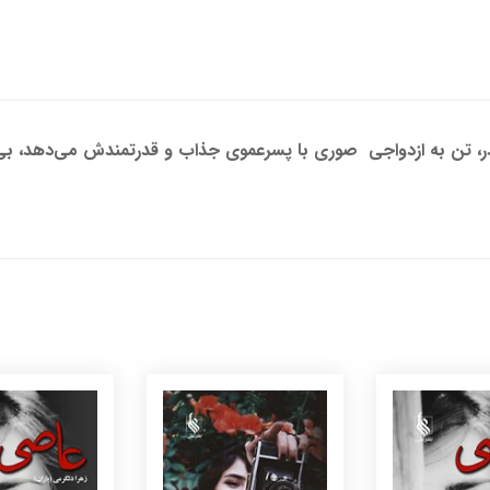
پدر، تن به ازدواجی صوری با پسرعموی جذاب و قدرتمندش می‌دهد، بی