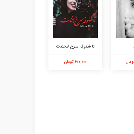
تا شکوفه سرخ لبخندت
عاصی
600,000 تومان
1,500,000 تومان