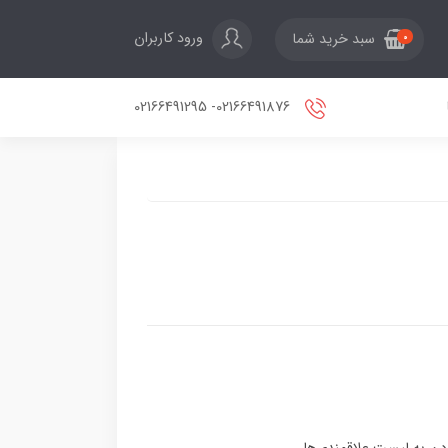
ورود کاربران
سبد خرید شما
0
02166491876- 02166491295