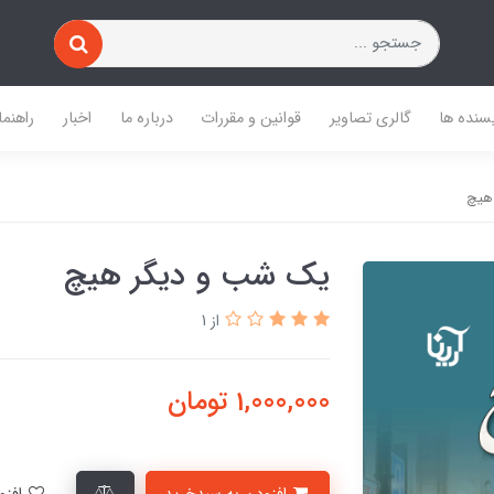
یسنده ها
گالری تصاویر
قوانین و مقررات
درباره ما
اخبار
راهنما
هیچ
یک شب و دیگر هیچ
از 1
1,000,000
تومان