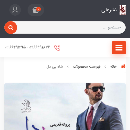
نشرعلی
0
02166491876- 02166491295
خانه
فهرست محصولات
شاه بی دل