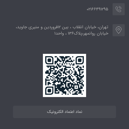
02166491295
تهران، خیابان انقلاب ، بین 12فروردین و منیری جاوید،
خیابان روانمهر،پلاک136 ، واحد1
نماد اعتماد الکترونیک