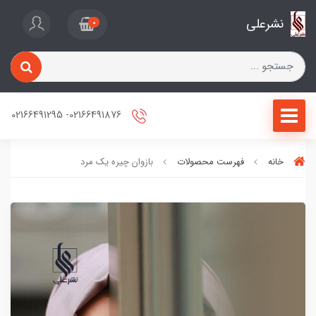
نشرعلی
0
02166491876- 02166491295
خانه
فهرست محصولات
بازوان چیره یک مرد