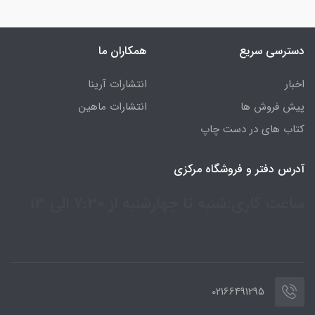
دسترسی سریع
همکاران ما
اخبار
انتشارات آرینا
پیش فروش ها
انتشارات ماهین
کتاب های در دست چاپ
آدرس دفتر و فروشگاه مرکزی
ساعت کاری:شنبه تا چهارشنبه از 7:30 الی 13
02166491295