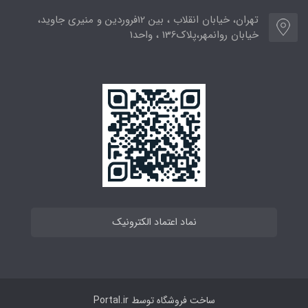
تهران، خیابان انقلاب ، بین 12فروردین و منیری جاوید،
خیابان روانمهر،پلاک136 ، واحد1
نماد اعتماد الکترونیک
ساخت فروشگاه توسط
Portal.ir