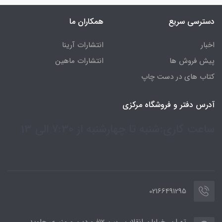
دسترسی سریع
همکاران ما
اخبار
انتشارات آرینا
پیش فروش ها
انتشارات ماهین
کتاب های در دست چاپ
آدرس دفتر و فروشگاه مرکزی
ساعت کاری:شنبه تا چهارشنبه از 7:30 الی 13
02166491295