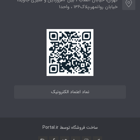
تهران، خیابان انقلاب ، بین 12فروردین و منیری جاوید،
خیابان روانمهر،پلاک136 ، واحد1
نماد اعتماد الکترونیک
ساخت فروشگاه توسط
Portal.ir