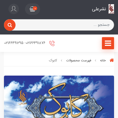
نشرعلی
0
02166491876- 02166491295
خانه
فهرست محصولات
کابوک