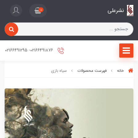
نشرعلی
0
02166491876- 02166491295
خانه
فهرست محصولات
سیاه بازی