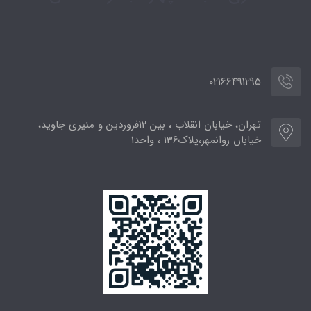
02166491295
تهران، خیابان انقلاب ، بین 12فروردین و منیری جاوید،
خیابان روانمهر،پلاک136 ، واحد1