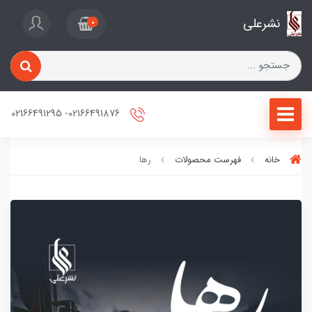
نشرعلی
0
02166491876- 02166491295
خانه
فهرست محصولات
رها