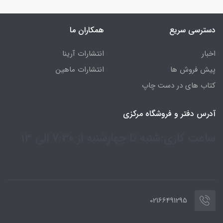
دسترسی سریع
همکاران ما
اخبار
انتشارات آرینا
پیش فروش ها
انتشارات ماهین
کتاب های در دست چاپ
آدرس دفتر و فروشگاه مرکزی
ساعت کاری:شنبه تا چهارشنبه از 7:30 الی 13
02166491295