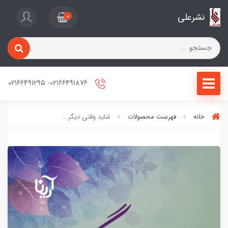
نشرعلی
0
02166491876- 02166491295
خانه
فهرست محصولات
شاید وقتی دیگر...