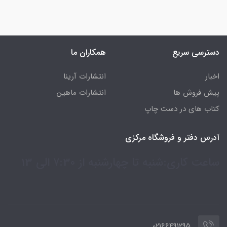
دسترسی سریع
همکاران ما
اخبار
انتشارات آرینا
پیش فروش ها
انتشارات ماهین
کتاب های در دست چاپ
آدرس دفتر و فروشگاه مرکزی
ساعت کاری:شنبه تا چهارشنبه از 7:30 الی 13
02166491295