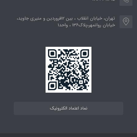
تهران، خیابان انقلاب ، بین 12فروردین و منیری جاوید،
خیابان روانمهر،پلاک136 ، واحد1
نماد اعتماد الکترونیک