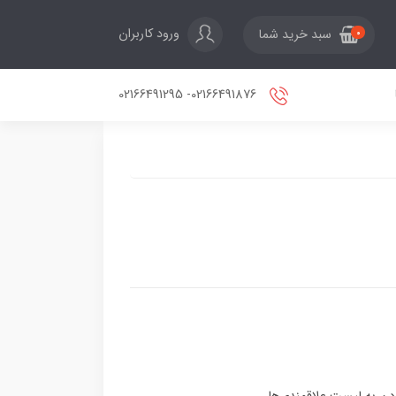
ورود کاربران
سبد خرید شما
0
02166491876- 02166491295