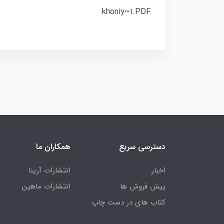
khoniy~1.PDF
دسترسی سریع
همکاران ما
اخبار
انتشارات آرینا
پیش فروش ها
انتشارات ماهین
کتاب های در دست چاپ