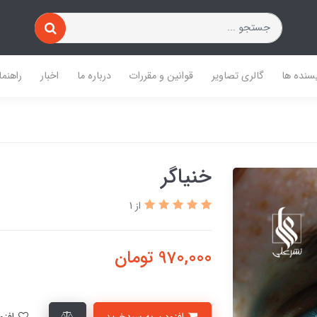
یسنده ها
گالری تصاویر
قوانین و مقررات
درباره ما
اخبار
راهنما
خنیاگر
از 1
970,000
تومان