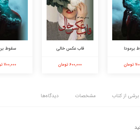
 برمودا
قاب عکس خالی
سقوط برم
تومان
600,000 تومان
700,000 تومان
برشی از کتاب
مشخصات
دیدگاه‌ها
ید