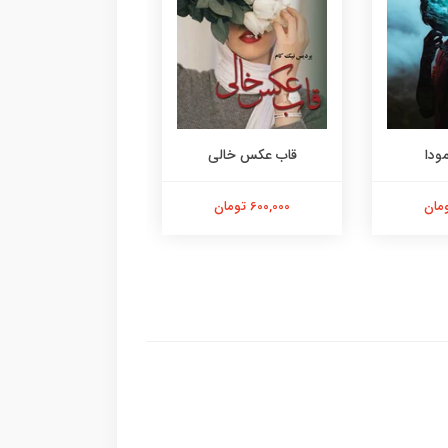
ودا
قاب عکس خالی
سقوط برمودا
600,000 تومان
700,000 تومان