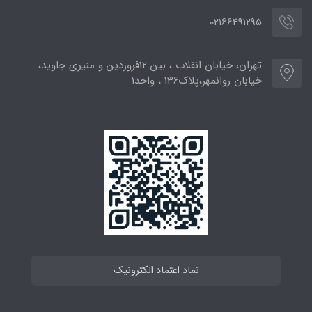
02166491295
تهران، خیابان انقلاب ، بین 12فروردین و منیری جاوید،
خیابان روانمهر،پلاک136 ، واحد1
نماد اعتماد الکترونیک