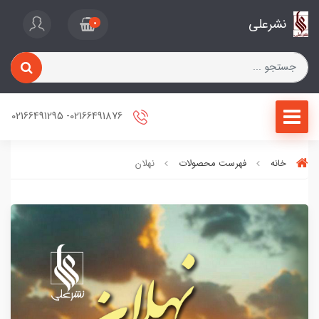
نشرعلی
0
02166491876- 02166491295
خانه
فهرست محصولات
نهلان